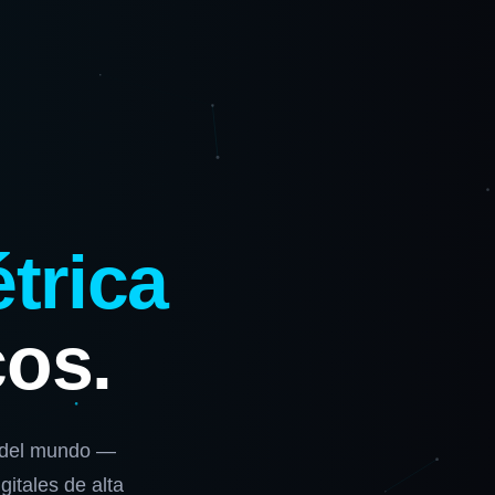
trica
cos.
a del mundo —
itales de alta