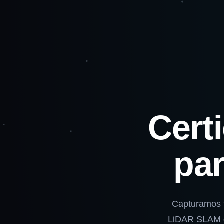
Cert
par
Capturamos t
LiDAR SLAM de